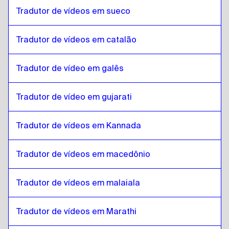
Português canadense / Francês
para
Turco
Tradutor de vídeos em sueco
Turco
para
Khmer cambojano
Khmer cambojano
para
Turco
Tradutor de vídeos em catalão
Turco
para
Inglês de Cingapura / Tâmil
Inglês de Cingapura / Tâmil
Tradutor de vídeo em galês
para
Turco
Turco
para
Inglês irlandês / Irlandês
Tradutor de vídeo em gujarati
Inglês irlandês / Irlandês
para
Turco
Turco
para
Suíço francês / alemão
Tradutor de vídeos em Kannada
Suíço francês / alemão
para
Turco
Tradutor de vídeos em macedônio
Turco
para
Mongol
Mongol
para
Turco
Tradutor de vídeos em malaiala
Turco
para
Espanhol venezuelano
Espanhol venezuelano
para
Turco
Tradutor de vídeos em Marathi
Turco
para
Holandês belga / Francês