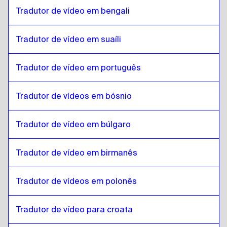
Turco
para
Espanhol equatoriano
Tradutor de vídeo em bengali
Espanhol equatoriano
para
Turco
Turco
para
Estoniano
Tradutor de vídeo em suaíli
Estoniano
para
Turco
Turco
para
Amárico etíope
Tradutor de vídeo em português
Amárico etíope
para
Turco
Tradutor de vídeos em bósnio
Turco
para
Filipino Inglês / Filipino
Filipino Inglês / Filipino
para
Turco
Tradutor de vídeo em búlgaro
Turco
para
Finlandês
Finlandês
para
Turco
Tradutor de vídeo em birmanês
Turco
para
Francês
Francês
para
Turco
Tradutor de vídeos em polonês
Turco
para
georgiano
Tradutor de vídeo para croata
georgiano
para
Turco