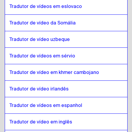
Tradutor de vídeos em eslovaco
Turco
para
Tcheco
Tcheco
para
Turco
Tradutor de vídeo da Somália
Turco
para
dinamarquês
dinamarquês
para
Turco
Tradutor de vídeo uzbeque
Turco
para
Alemão
Alemão
para
Turco
Tradutor de vídeos em sérvio
Turco
para
grego
Tradutor de vídeo em khmer cambojano
grego
para
Turco
Turco
para
Eslovaco
Tradutor de vídeo irlandês
Eslovaco
para
Turco
Turco
para
Japonês
Tradutor de vídeos em espanhol
Japonês
para
Turco
Tradutor de vídeo em inglês
Turco
para
Hebraico
Hebraico
para
Turco