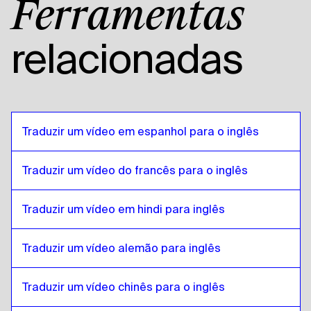
Ferramentas
Inglês americano
para
Turco
Turco
para
Árabe egípcio
relacionadas
Árabe egípcio
para
Turco
Turco
para
Espanhol boliviano
Espanhol boliviano
para
Turco
Turco
para
Português brasileiro
Traduzir um vídeo em espanhol para o inglês
Português brasileiro
para
Turco
Traduzir um vídeo do francês para o inglês
Turco
para
Inglês britânico
Inglês britânico
para
Turco
Traduzir um vídeo em hindi para inglês
Turco
para
Búlgaro
Búlgaro
para
Turco
Traduzir um vídeo alemão para inglês
Turco
para
Bósnio
Bósnio
para
Turco
Traduzir um vídeo chinês para o inglês
Turco
para
birmanês