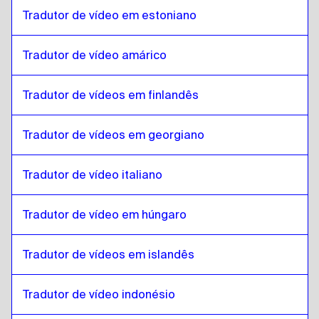
Turco
para
italiano
Tradutor de vídeo em estoniano
italiano
para
Turco
Turco
para
húngaro
Tradutor de vídeo amárico
húngaro
para
Turco
Tradutor de vídeos em finlandês
Turco
para
Islandês
Islandês
para
Turco
Tradutor de vídeos em georgiano
Turco
para
Hindi
Hindi
para
Turco
Tradutor de vídeo italiano
Turco
para
Javanês indonésio / Sundanês
Javanês indonésio / Sundanês
para
Turco
Tradutor de vídeo em húngaro
Turco
para
Persa iraniano
Tradutor de vídeos em islandês
Persa iraniano
para
Turco
Turco
para
Árabe iraquiano
Tradutor de vídeo indonésio
Árabe iraquiano
para
Turco