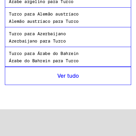
Árabe argelino
para
Turco
Turco
para
Alemão austríaco
Alemão austríaco
para
Turco
Turco
para
Azerbaijano
Azerbaijano
para
Turco
Turco
para
Árabe do Bahrein
Árabe do Bahrein
para
Turco
Turco
para
Bengali de Bangladesh
Ver tudo
Bengali de Bangladesh
para
Turco
Turco
para
russo
russo
para
Turco
Turco
para
Tanzaniano
Tanzaniano
para
Turco
Turco
para
Inglês americano