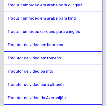
birmanês
para
Turco
Traduzir um vídeo em árabe para o inglês
Turco
para
Espanhol chileno
Traduzir um vídeo em árabe para hindi
Espanhol chileno
para
Turco
Turco
para
chinês
Traduzir um vídeo coreano para o inglês
chinês
para
Turco
Tradutor de vídeo em hebraico
Turco
para
Espanhol colombiano
Espanhol colombiano
para
Turco
Tradutor de vídeo em romeno
Turco
para
Polonês
Polonês
para
Turco
Tradutor de vídeo pashto
Turco
para
Croata
Croata
para
Turco
Tradutor de vídeo para albanês
Turco
para
espanhol cubano
espanhol cubano
para
Turco
Tradutor de vídeo do Azerbaijão