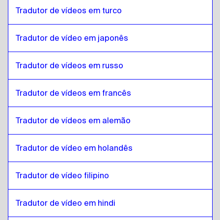
Tradutor de vídeos em turco
Turco
para
Somali
Somali
para
Turco
Tradutor de vídeo em japonês
Turco
para
Árabe do Catar
Árabe do Catar
para
Turco
Tradutor de vídeos em russo
Turco
para
Árabe saudita
Tradutor de vídeos em francês
Árabe saudita
para
Turco
Turco
para
Uzbeque
Tradutor de vídeos em alemão
Uzbeque
para
Turco
Turco
para
espanhol argentino
Tradutor de vídeo em holandês
espanhol argentino
para
Turco
Tradutor de vídeo filipino
Turco
para
Sérvio
Sérvio
para
Turco
Tradutor de vídeo em hindi
Turco
para
Português canadense / Francês