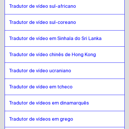
Tradutor de vídeo sul-africano
Turco
para
Maltês
Maltês
para
Turco
Tradutor de vídeo sul-coreano
Turco
para
sul-africano
sul-africano
para
Turco
Tradutor de vídeo em Sinhala do Sri Lanka
Turco
para
sul-coreano
sul-coreano
para
Turco
Tradutor de vídeo chinês de Hong Kong
Turco
para
Espanhol
Espanhol
para
Turco
Tradutor de vídeo ucraniano
Turco
para
Cingalês / Tamil do Sri Lanka
Tradutor de vídeo em tcheco
Cingalês / Tamil do Sri Lanka
para
Turco
Turco
para
Chineses de Hong Kong
Tradutor de vídeos em dinamarquês
Chineses de Hong Kong
para
Turco
Turco
Tradutor de vídeos em grego
para
ucraniano
ucraniano
para
Turco