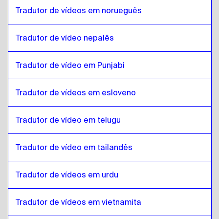
Holandês belga / Francês
para
Turco
Tradutor de vídeos em norueguês
Turco
para
Espanhol da Costa Rica
Espanhol da Costa Rica
para
Turco
Tradutor de vídeo nepalês
Tradutor de vídeo em Punjabi
Tradutor de vídeos em esloveno
Tradutor de vídeo em telugu
Tradutor de vídeo em tailandês
Tradutor de vídeos em urdu
Tradutor de vídeos em vietnamita