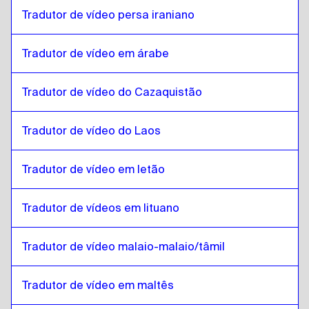
Turco
para
Português
Tradutor de vídeo persa iraniano
Português
para
Turco
Tradutor de vídeo em árabe
Turco
para
cazaque
cazaque
para
Turco
Tradutor de vídeo do Cazaquistão
Turco
para
Inglês queniano / suaíli
Inglês queniano / suaíli
para
Turco
Tradutor de vídeo do Laos
Turco
para
Laos
Laos
para
Turco
Tradutor de vídeo em letão
Turco
para
Letão
Letão
para
Turco
Tradutor de vídeos em lituano
Turco
para
Lituano
Tradutor de vídeo malaio-malaio/tâmil
Lituano
para
Turco
Turco
para
Malaio da Malásia / Tamil
Tradutor de vídeo em maltês
Malaio da Malásia / Tamil
para
Turco