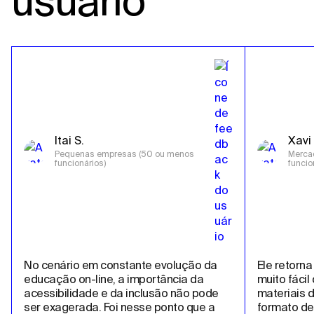
usuário
Itai S.
Xavi 
Pequenas empresas (50 ou menos 
Mercad
funcionários)
funcio
No cenário em constante evolução da 
Ele retorna
educação on-line, a importância da 
muito fácil
acessibilidade e da inclusão não pode 
materiais d
ser exagerada. Foi nesse ponto que a 
formato de