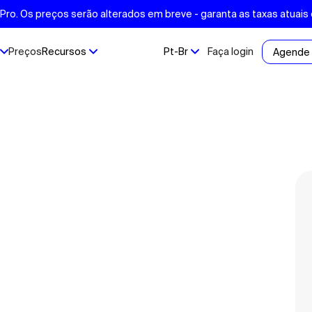
ro. Os preços serão alterados em breve - garanta as taxas atuais
Preços
Recursos
Pt-Br
Faça login
Agende