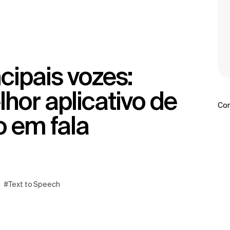
hor aplicativo de
Com
o em fala
#Text to Speech