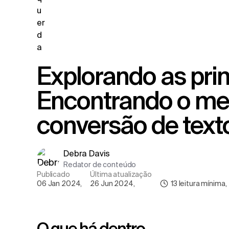
Explorando as principais vozes:
Encontrando o mel
conversão de text
Debra Davis
Redator de conteúdo
Publicado
Última atualização
06 Jan 2024
,
26 Jun 2024
,
13
leitura mínima
,
O que há dentro