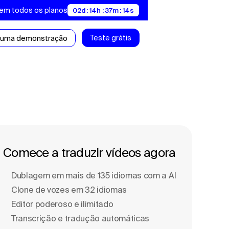
 em todos os planos
02d : 14h : 37m : 13s
Teste grátis
 uma demonstração
Comece a traduzir vídeos agora
Dublagem em mais de 135 idiomas com a Al
Clone de vozes em 32 idiomas
Editor poderoso e ilimitado
Transcrição e tradução automáticas