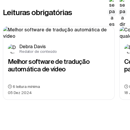
Leituras obrigatórias
Debra Davis
Redator de conteúdo
Melhor software de tradução 
C
automática de vídeo
p
6
leitura mínima
05 Dez 2024
18