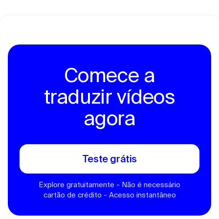
Comece a
traduzir vídeos
agora
Teste grátis
Explore gratuitamente - Não é necessário
cartão de crédito - Acesso instantâneo