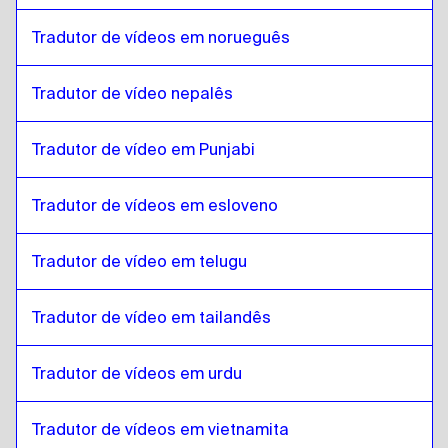
Malayalam
para
Espanhol venezuelano
Espanhol venezuelano
para
Malayalam
Tradutor de vídeos em norueguês
Malayalam
para
Holandês belga / Francês
Holandês belga / Francês
para
Malayalam
Tradutor de vídeo nepalês
Malayalam
para
Espanhol da Costa Rica
Tradutor de vídeo em Punjabi
Espanhol da Costa Rica
para
Malayalam
Tradutor de vídeos em esloveno
Tradutor de vídeo em telugu
Tradutor de vídeo em tailandês
Tradutor de vídeos em urdu
Tradutor de vídeos em vietnamita