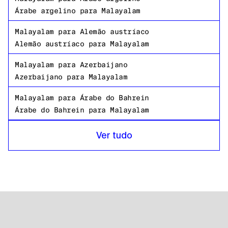
Árabe argelino
para
Malayalam
Malayalam
para
Alemão austríaco
Alemão austríaco
para
Malayalam
Malayalam
para
Azerbaijano
Azerbaijano
para
Malayalam
Malayalam
para
Árabe do Bahrein
Árabe do Bahrein
para
Malayalam
Malayalam
para
Bengali de Bangladesh
Ver tudo
Bengali de Bangladesh
para
Malayalam
Malayalam
para
russo
russo
para
Malayalam
Malayalam
para
Tanzaniano
Tanzaniano
para
Malayalam