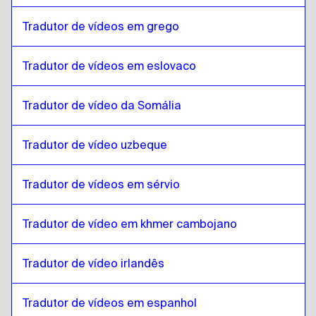
Turco
para
Malayalam
Tradutor de vídeos em grego
Malayalam
para
ucraniano
ucraniano
para
Malayalam
Tradutor de vídeos em eslovaco
Malayalam
para
Tcheco
Tcheco
para
Malayalam
Tradutor de vídeo da Somália
Malayalam
para
dinamarquês
dinamarquês
para
Malayalam
Tradutor de vídeo uzbeque
Malayalam
para
Alemão
Tradutor de vídeos em sérvio
Alemão
para
Malayalam
Malayalam
para
grego
Tradutor de vídeo em khmer cambojano
grego
para
Malayalam
Malayalam
para
Eslovaco
Tradutor de vídeo irlandês
Eslovaco
para
Malayalam
Tradutor de vídeos em espanhol
Malayalam
para
Japonês