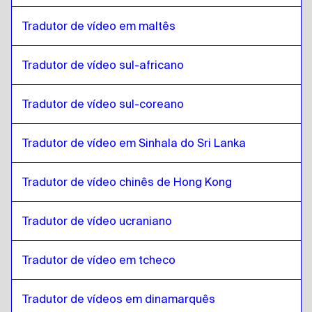
Tradutor de vídeo em maltês
Malayalam
para
Maltês
Maltês
para
Malayalam
Tradutor de vídeo sul-africano
Malayalam
para
sul-africano
sul-africano
para
Malayalam
Tradutor de vídeo sul-coreano
Malayalam
para
sul-coreano
sul-coreano
para
Malayalam
Tradutor de vídeo em Sinhala do Sri Lanka
Malayalam
para
Espanhol
Espanhol
para
Malayalam
Tradutor de vídeo chinês de Hong Kong
Malayalam
para
Cingalês / Tamil do Sri Lanka
Tradutor de vídeo ucraniano
Cingalês / Tamil do Sri Lanka
para
Malayalam
Malayalam
para
Chineses de Hong Kong
Tradutor de vídeo em tcheco
Chineses de Hong Kong
para
Malayalam
Malayalam
Tradutor de vídeos em dinamarquês
para
Turco