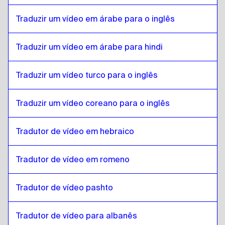
Malayalam
para
birmanês
birmanês
para
Malayalam
Traduzir um vídeo em árabe para o inglês
Malayalam
para
Espanhol chileno
Traduzir um vídeo em árabe para hindi
Espanhol chileno
para
Malayalam
Malayalam
para
chinês
Traduzir um vídeo turco para o inglês
chinês
para
Malayalam
Traduzir um vídeo coreano para o inglês
Malayalam
para
Espanhol colombiano
Espanhol colombiano
para
Malayalam
Tradutor de vídeo em hebraico
Malayalam
para
Polonês
Polonês
para
Malayalam
Tradutor de vídeo em romeno
Malayalam
para
Croata
Croata
para
Malayalam
Tradutor de vídeo pashto
Malayalam
para
espanhol cubano
espanhol cubano
para
Malayalam
Tradutor de vídeo para albanês