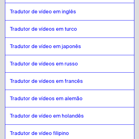
Japonês
para
Malayalam
Tradutor de vídeo em inglês
Malayalam
para
Hebraico
Hebraico
para
Malayalam
Tradutor de vídeos em turco
Malayalam
para
Somali
Somali
para
Malayalam
Tradutor de vídeo em japonês
Malayalam
para
Árabe do Catar
Tradutor de vídeos em russo
Árabe do Catar
para
Malayalam
Malayalam
para
Árabe saudita
Tradutor de vídeos em francês
Árabe saudita
para
Malayalam
Malayalam
para
Uzbeque
Tradutor de vídeos em alemão
Uzbeque
para
Malayalam
Tradutor de vídeo em holandês
Malayalam
para
espanhol argentino
espanhol argentino
para
Malayalam
Tradutor de vídeo filipino
Malayalam
para
Sérvio