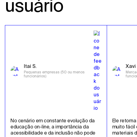
usuário
Itai S.
Xavi 
Pequenas empresas (50 ou menos 
Mercad
funcionários)
funcio
No cenário em constante evolução da 
Ele retorna
educação on-line, a importância da 
muito fácil
acessibilidade e da inclusão não pode 
materiais d