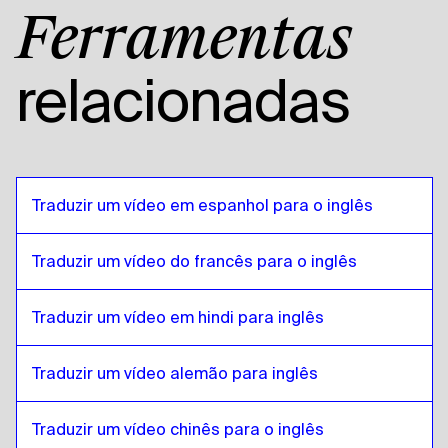
Malayalam
para
Inglês americano
Ferramentas
Inglês americano
para
Malayalam
Malayalam
para
Árabe egípcio
relacionadas
Árabe egípcio
para
Malayalam
Malayalam
para
Espanhol boliviano
Espanhol boliviano
para
Malayalam
Malayalam
para
Português brasileiro
Traduzir um vídeo em espanhol para o inglês
Português brasileiro
para
Malayalam
Traduzir um vídeo do francês para o inglês
Malayalam
para
Inglês britânico
Inglês britânico
para
Malayalam
Traduzir um vídeo em hindi para inglês
Malayalam
para
Búlgaro
Búlgaro
para
Malayalam
Traduzir um vídeo alemão para inglês
Malayalam
para
Bósnio
Bósnio
para
Malayalam
Traduzir um vídeo chinês para o inglês