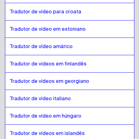
Malayalam
para
italiano
Tradutor de vídeo para croata
italiano
para
Malayalam
Malayalam
para
húngaro
Tradutor de vídeo em estoniano
húngaro
para
Malayalam
Tradutor de vídeo amárico
Malayalam
para
Islandês
Islandês
para
Malayalam
Tradutor de vídeos em finlandês
Malayalam
para
Hindi
Hindi
para
Malayalam
Tradutor de vídeos em georgiano
Malayalam
para
Javanês indonésio / Sundanês
Javanês indonésio / Sundanês
para
Malayalam
Tradutor de vídeo italiano
Malayalam
para
Persa iraniano
Tradutor de vídeo em húngaro
Persa iraniano
para
Malayalam
Malayalam
para
Árabe iraquiano
Tradutor de vídeos em islandês
Árabe iraquiano
para
Malayalam