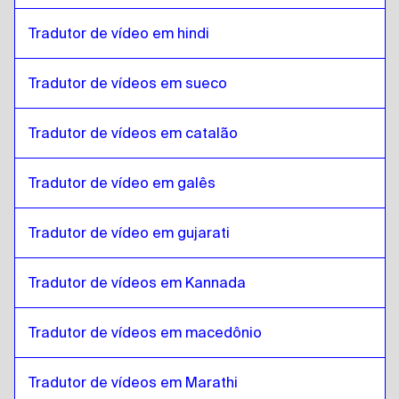
Sérvio
para
Malayalam
Tradutor de vídeo em hindi
Malayalam
para
Português canadense / Francês
Português canadense / Francês
para
Malayalam
Tradutor de vídeos em sueco
Malayalam
para
Khmer cambojano
Khmer cambojano
Tradutor de vídeos em catalão
para
Malayalam
Malayalam
para
Inglês de Cingapura / Tâmil
Tradutor de vídeo em galês
Inglês de Cingapura / Tâmil
para
Malayalam
Malayalam
para
Inglês irlandês / Irlandês
Tradutor de vídeo em gujarati
Inglês irlandês / Irlandês
para
Malayalam
Tradutor de vídeos em Kannada
Malayalam
para
Suíço francês / alemão
Suíço francês / alemão
para
Malayalam
Tradutor de vídeos em macedônio
Malayalam
para
Mongol
Mongol
para
Malayalam
Tradutor de vídeos em Marathi