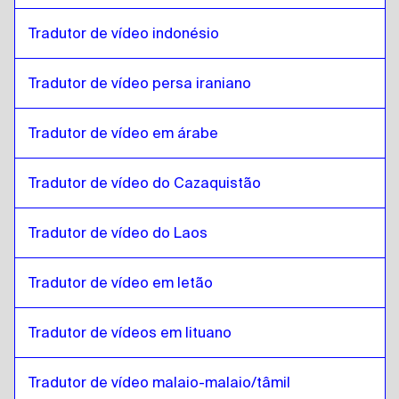
Malayalam
para
Português
Tradutor de vídeo indonésio
Português
para
Malayalam
Tradutor de vídeo persa iraniano
Malayalam
para
cazaque
cazaque
para
Malayalam
Tradutor de vídeo em árabe
Malayalam
para
Inglês queniano / suaíli
Inglês queniano / suaíli
para
Malayalam
Tradutor de vídeo do Cazaquistão
Malayalam
para
Laos
Laos
para
Malayalam
Tradutor de vídeo do Laos
Malayalam
para
Letão
Letão
para
Malayalam
Tradutor de vídeo em letão
Malayalam
para
Lituano
Tradutor de vídeos em lituano
Lituano
para
Malayalam
Malayalam
para
Malaio da Malásia / Tamil
Tradutor de vídeo malaio-malaio/tâmil
Malaio da Malásia / Tamil
para
Malayalam