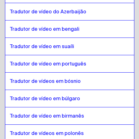
Malayalam
para
Espanhol equatoriano
Tradutor de vídeo do Azerbaijão
Espanhol equatoriano
para
Malayalam
Malayalam
para
Estoniano
Tradutor de vídeo em bengali
Estoniano
para
Malayalam
Malayalam
para
Amárico etíope
Tradutor de vídeo em suaíli
Amárico etíope
para
Malayalam
Tradutor de vídeo em português
Malayalam
para
Filipino Inglês / Filipino
Filipino Inglês / Filipino
para
Malayalam
Tradutor de vídeos em bósnio
Malayalam
para
Finlandês
Finlandês
para
Malayalam
Tradutor de vídeo em búlgaro
Malayalam
para
Francês
Francês
para
Malayalam
Tradutor de vídeo em birmanês
Malayalam
para
georgiano
Tradutor de vídeos em polonês
georgiano
para
Malayalam