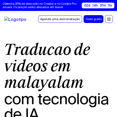
Obtenha 35% de desconto no Creator e no Creator Pro 
02d : 14h : 37m : 10s
anuais. Os preços serão alterados em breve!
Agende uma demonstração
Teste grátis
Tradução de
vídeos em
malayalam
com tecnologia
de IA