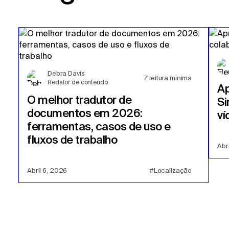
Debra Davis
7
leitura mínima
Redator de conteúdo
A
O melhor tradutor de
Si
documentos em 2026:
ví
ferramentas, casos de uso e
fluxos de trabalho
Abr
Abril 6, 2026
#Localização