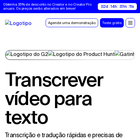
Obtenha 35% de desconto no Creator e no Creator Pro 
02d : 14h : 37m : 10s
anuais. Os preços serão alterados em breve!
Agende uma demonstração
Teste grátis
Transcrever
vídeo para
texto
Transcrição e tradução rápidas e precisas de