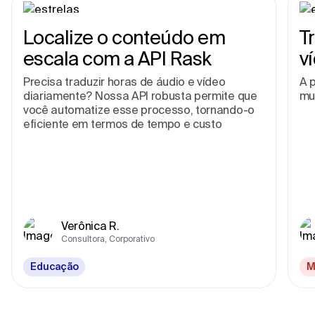
Localize o conteúdo em
T
escala com a API Rask
v
Precisa traduzir horas de áudio e vídeo
A p
diariamente? Nossa API robusta permite que
mu
você automatize esse processo, tornando-o
eficiente em termos de tempo e custo
Verônica R.
Consultora, Corporativo
Educação
M