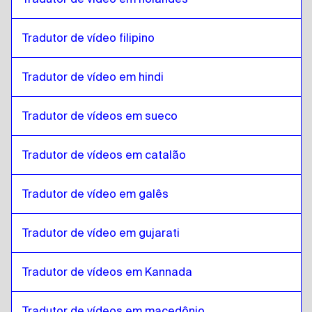
espanhol argentino
para
Eslovaco
Tradutor de vídeo filipino
Eslovaco
para
Sérvio
Sérvio
para
Eslovaco
Tradutor de vídeo em hindi
Eslovaco
para
Português canadense / Francês
Português canadense / Francês
para
Eslovaco
Tradutor de vídeos em sueco
Eslovaco
para
Khmer cambojano
Khmer cambojano
para
Eslovaco
Tradutor de vídeos em catalão
Eslovaco
para
Inglês de Cingapura / Tâmil
Inglês de Cingapura / Tâmil
Tradutor de vídeo em galês
para
Eslovaco
Eslovaco
para
Inglês irlandês / Irlandês
Tradutor de vídeo em gujarati
Inglês irlandês / Irlandês
para
Eslovaco
Eslovaco
para
Suíço francês / alemão
Tradutor de vídeos em Kannada
Suíço francês / alemão
para
Eslovaco
Tradutor de vídeos em macedônio