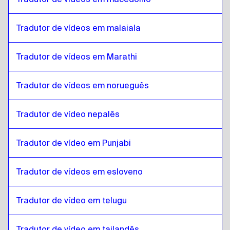
Eslovaco
para
Mongol
Mongol
para
Eslovaco
Tradutor de vídeos em malaiala
Eslovaco
para
Espanhol venezuelano
Espanhol venezuelano
para
Eslovaco
Tradutor de vídeos em Marathi
Eslovaco
para
Holandês belga / Francês
Holandês belga / Francês
para
Eslovaco
Tradutor de vídeos em norueguês
Eslovaco
para
Espanhol da Costa Rica
Espanhol da Costa Rica
para
Eslovaco
Tradutor de vídeo nepalês
Tradutor de vídeo em Punjabi
Tradutor de vídeos em esloveno
Tradutor de vídeo em telugu
Tradutor de vídeo em tailandês