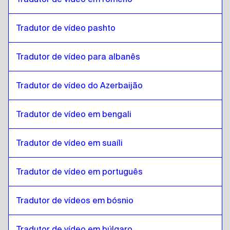
Eslovaco
para
Croata
Croata
para
Eslovaco
Tradutor de vídeo pashto
Eslovaco
para
espanhol cubano
espanhol cubano
para
Eslovaco
Tradutor de vídeo para albanês
Eslovaco
para
Espanhol equatoriano
Tradutor de vídeo do Azerbaijão
Espanhol equatoriano
para
Eslovaco
Eslovaco
para
Estoniano
Tradutor de vídeo em bengali
Estoniano
para
Eslovaco
Eslovaco
para
Amárico etíope
Tradutor de vídeo em suaíli
Amárico etíope
para
Eslovaco
Tradutor de vídeo em português
Eslovaco
para
Filipino Inglês / Filipino
Filipino Inglês / Filipino
para
Eslovaco
Tradutor de vídeos em bósnio
Eslovaco
para
Finlandês
Finlandês
para
Eslovaco
Tradutor de vídeo em búlgaro