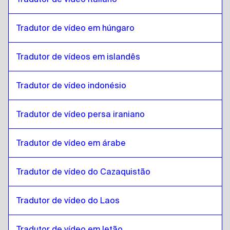
Eslovaco
para
Persa iraniano
Tradutor de vídeo em húngaro
Persa iraniano
para
Eslovaco
Eslovaco
para
Árabe iraquiano
Tradutor de vídeos em islandês
Árabe iraquiano
para
Eslovaco
Eslovaco
para
Português
Tradutor de vídeo indonésio
Português
para
Eslovaco
Tradutor de vídeo persa iraniano
Eslovaco
para
cazaque
cazaque
para
Eslovaco
Tradutor de vídeo em árabe
Eslovaco
para
Inglês queniano / suaíli
Inglês queniano / suaíli
para
Eslovaco
Tradutor de vídeo do Cazaquistão
Eslovaco
para
Laos
Laos
para
Eslovaco
Tradutor de vídeo do Laos
Eslovaco
para
Letão
Letão
para
Eslovaco
Tradutor de vídeo em letão