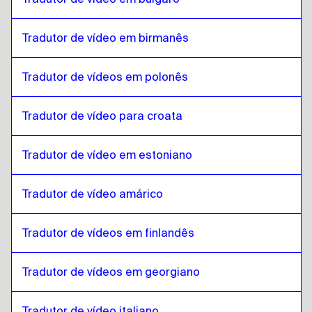
Eslovaco
para
Francês
Francês
para
Eslovaco
Tradutor de vídeo em birmanês
Eslovaco
para
georgiano
Tradutor de vídeos em polonês
georgiano
para
Eslovaco
Eslovaco
para
italiano
Tradutor de vídeo para croata
italiano
para
Eslovaco
Eslovaco
para
húngaro
Tradutor de vídeo em estoniano
húngaro
para
Eslovaco
Tradutor de vídeo amárico
Eslovaco
para
Islandês
Islandês
para
Eslovaco
Tradutor de vídeos em finlandês
Eslovaco
para
Hindi
Hindi
para
Eslovaco
Tradutor de vídeos em georgiano
Eslovaco
para
Javanês indonésio / Sundanês
Javanês indonésio / Sundanês
para
Eslovaco
Tradutor de vídeo italiano