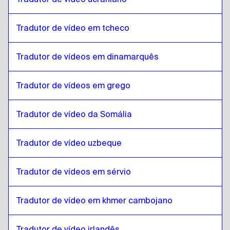
Cingalês / Tamil do Sri Lanka
para
Eslovaco
Eslovaco
para
Chineses de Hong Kong
Tradutor de vídeo em tcheco
Chineses de Hong Kong
para
Eslovaco
Eslovaco
Tradutor de vídeos em dinamarquês
para
Turco
Turco
para
Eslovaco
Tradutor de vídeos em grego
Eslovaco
para
ucraniano
ucraniano
para
Eslovaco
Tradutor de vídeo da Somália
Eslovaco
para
Tcheco
Tcheco
para
Eslovaco
Tradutor de vídeo uzbeque
Eslovaco
para
dinamarquês
dinamarquês
para
Eslovaco
Tradutor de vídeos em sérvio
Eslovaco
para
Alemão
Tradutor de vídeo em khmer cambojano
Alemão
para
Eslovaco
Eslovaco
para
grego
Tradutor de vídeo irlandês