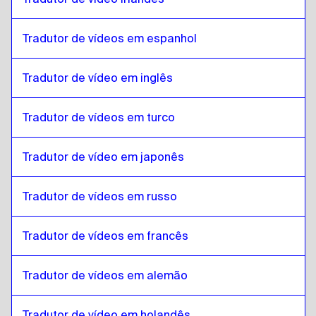
grego
para
Eslovaco
Eslovaco
para
Japonês
Tradutor de vídeos em espanhol
Japonês
para
Eslovaco
Tradutor de vídeo em inglês
Eslovaco
para
Hebraico
Hebraico
para
Eslovaco
Tradutor de vídeos em turco
Eslovaco
para
Somali
Somali
para
Eslovaco
Tradutor de vídeo em japonês
Eslovaco
para
Árabe do Catar
Árabe do Catar
para
Eslovaco
Tradutor de vídeos em russo
Eslovaco
para
Árabe saudita
Tradutor de vídeos em francês
Árabe saudita
para
Eslovaco
Eslovaco
para
Uzbeque
Tradutor de vídeos em alemão
Uzbeque
para
Eslovaco
Eslovaco
para
espanhol argentino
Tradutor de vídeo em holandês