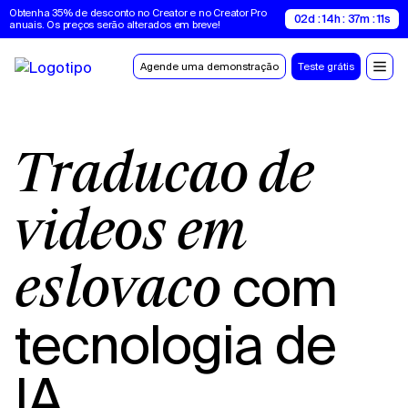
Obtenha 35% de desconto no Creator e no Creator Pro 
02d : 14h : 37m : 10s
anuais. Os preços serão alterados em breve!
Agende uma demonstração
Teste grátis
Tradução de
vídeos em
com
eslovaco
tecnologia de
IA