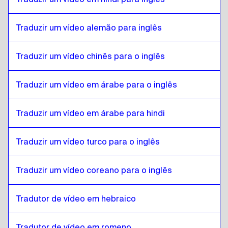
Eslovaco
para
Búlgaro
Búlgaro
para
Eslovaco
Traduzir um vídeo alemão para inglês
Eslovaco
para
Bósnio
Bósnio
para
Eslovaco
Traduzir um vídeo chinês para o inglês
Eslovaco
para
birmanês
birmanês
para
Eslovaco
Traduzir um vídeo em árabe para o inglês
Eslovaco
para
Espanhol chileno
Traduzir um vídeo em árabe para hindi
Espanhol chileno
para
Eslovaco
Eslovaco
para
chinês
Traduzir um vídeo turco para o inglês
chinês
para
Eslovaco
Traduzir um vídeo coreano para o inglês
Eslovaco
para
Espanhol colombiano
Espanhol colombiano
para
Eslovaco
Tradutor de vídeo em hebraico
Eslovaco
para
Polonês
Polonês
para
Eslovaco
Tradutor de vídeo em romeno