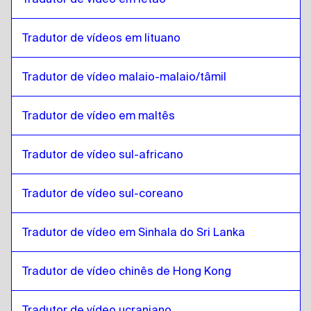
Eslovaco
para
Lituano
Tradutor de vídeos em lituano
Lituano
para
Eslovaco
Eslovaco
para
Malaio da Malásia / Tamil
Tradutor de vídeo malaio-malaio/tâmil
Malaio da Malásia / Tamil
para
Eslovaco
Tradutor de vídeo em maltês
Eslovaco
para
Maltês
Maltês
para
Eslovaco
Tradutor de vídeo sul-africano
Eslovaco
para
sul-africano
sul-africano
para
Eslovaco
Tradutor de vídeo sul-coreano
Eslovaco
para
sul-coreano
sul-coreano
para
Eslovaco
Tradutor de vídeo em Sinhala do Sri Lanka
Eslovaco
para
Espanhol
Espanhol
para
Eslovaco
Tradutor de vídeo chinês de Hong Kong
Eslovaco
para
Cingalês / Tamil do Sri Lanka
Tradutor de vídeo ucraniano