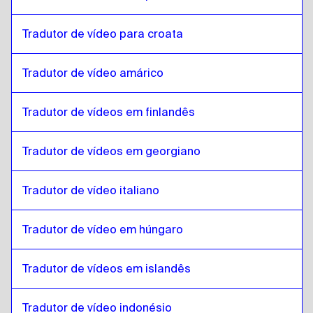
Estoniano
para
húngaro
Tradutor de vídeo para croata
húngaro
para
Estoniano
Estoniano
para
Islandês
Tradutor de vídeo amárico
Islandês
para
Estoniano
Tradutor de vídeos em finlandês
Estoniano
para
Hindi
Hindi
para
Estoniano
Tradutor de vídeos em georgiano
Estoniano
para
Javanês indonésio / Sundanês
Javanês indonésio / Sundanês
para
Estoniano
Tradutor de vídeo italiano
Estoniano
para
Persa iraniano
Persa iraniano
para
Estoniano
Tradutor de vídeo em húngaro
Estoniano
para
Árabe iraquiano
Tradutor de vídeos em islandês
Árabe iraquiano
para
Estoniano
Estoniano
para
Português
Tradutor de vídeo indonésio