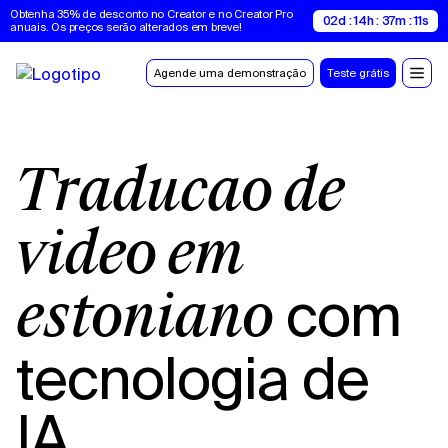
Obtenha 35% de desconto no Creator e no Creator Pro 
02d : 14h : 37m : 10s
anuais. Os preços serão alterados em breve!
Agende uma demonstração
Teste grátis
Tradução de
vídeo em
com
estoniano
tecnologia de
IA