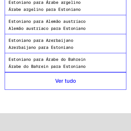
Estoniano
para
Árabe argelino
Árabe argelino
para
Estoniano
Estoniano
para
Alemão austríaco
Alemão austríaco
para
Estoniano
Estoniano
para
Azerbaijano
Azerbaijano
para
Estoniano
Estoniano
para
Árabe do Bahrein
Árabe do Bahrein
para
Estoniano
Estoniano
para
Bengali de Bangladesh
Ver tudo
Bengali de Bangladesh
para
Estoniano
Estoniano
para
russo
russo
para
Estoniano
Estoniano
para
Tanzaniano
Tanzaniano
para
Estoniano