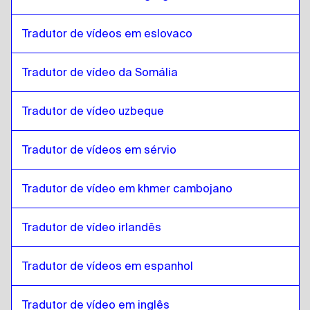
ucraniano
para
Estoniano
Tradutor de vídeos em eslovaco
Estoniano
para
Tcheco
Tcheco
para
Estoniano
Tradutor de vídeo da Somália
Estoniano
para
dinamarquês
dinamarquês
para
Estoniano
Tradutor de vídeo uzbeque
Estoniano
para
Alemão
Alemão
para
Estoniano
Tradutor de vídeos em sérvio
Estoniano
para
grego
Tradutor de vídeo em khmer cambojano
grego
para
Estoniano
Estoniano
para
Eslovaco
Tradutor de vídeo irlandês
Eslovaco
para
Estoniano
Estoniano
para
Japonês
Tradutor de vídeos em espanhol
Japonês
para
Estoniano
Tradutor de vídeo em inglês
Estoniano
para
Hebraico