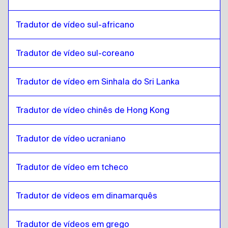
Maltês
para
Estoniano
Tradutor de vídeo sul-africano
Estoniano
para
sul-africano
sul-africano
para
Estoniano
Tradutor de vídeo sul-coreano
Estoniano
para
sul-coreano
sul-coreano
para
Estoniano
Tradutor de vídeo em Sinhala do Sri Lanka
Estoniano
para
Espanhol
Espanhol
para
Estoniano
Tradutor de vídeo chinês de Hong Kong
Estoniano
para
Cingalês / Tamil do Sri Lanka
Cingalês / Tamil do Sri Lanka
para
Estoniano
Tradutor de vídeo ucraniano
Estoniano
para
Chineses de Hong Kong
Tradutor de vídeo em tcheco
Chineses de Hong Kong
para
Estoniano
Estoniano
para
Turco
Tradutor de vídeos em dinamarquês
Turco
para
Estoniano
Estoniano
Tradutor de vídeos em grego
para
ucraniano