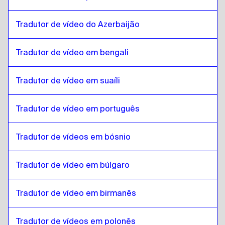
Estoniano
para
Espanhol equatoriano
Tradutor de vídeo do Azerbaijão
Espanhol equatoriano
para
Estoniano
Estoniano
para
Amárico etíope
Tradutor de vídeo em bengali
Amárico etíope
para
Estoniano
Estoniano
para
Filipino Inglês / Filipino
Tradutor de vídeo em suaíli
Filipino Inglês / Filipino
para
Estoniano
Tradutor de vídeo em português
Estoniano
para
Finlandês
Finlandês
para
Estoniano
Tradutor de vídeos em bósnio
Estoniano
para
Francês
Francês
para
Estoniano
Tradutor de vídeo em búlgaro
Estoniano
para
georgiano
georgiano
para
Estoniano
Tradutor de vídeo em birmanês
Estoniano
para
italiano
Tradutor de vídeos em polonês
italiano
para
Estoniano