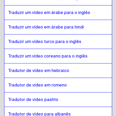
Estoniano
para
birmanês
birmanês
para
Estoniano
Traduzir um vídeo em árabe para o inglês
Estoniano
para
Espanhol chileno
Traduzir um vídeo em árabe para hindi
Espanhol chileno
para
Estoniano
Estoniano
para
chinês
Traduzir um vídeo turco para o inglês
chinês
para
Estoniano
Traduzir um vídeo coreano para o inglês
Estoniano
para
Espanhol colombiano
Espanhol colombiano
para
Estoniano
Tradutor de vídeo em hebraico
Estoniano
para
Polonês
Polonês
para
Estoniano
Tradutor de vídeo em romeno
Estoniano
para
Croata
Croata
para
Estoniano
Tradutor de vídeo pashto
Estoniano
para
espanhol cubano
espanhol cubano
para
Estoniano
Tradutor de vídeo para albanês