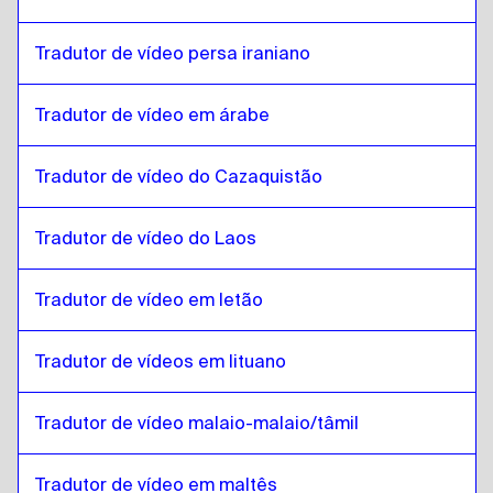
Português
para
Estoniano
Estoniano
para
cazaque
Tradutor de vídeo persa iraniano
cazaque
para
Estoniano
Tradutor de vídeo em árabe
Estoniano
para
Inglês queniano / suaíli
Inglês queniano / suaíli
para
Estoniano
Tradutor de vídeo do Cazaquistão
Estoniano
para
Laos
Laos
para
Estoniano
Tradutor de vídeo do Laos
Estoniano
para
Letão
Letão
para
Estoniano
Tradutor de vídeo em letão
Estoniano
para
Lituano
Lituano
para
Estoniano
Tradutor de vídeos em lituano
Estoniano
para
Malaio da Malásia / Tamil
Tradutor de vídeo malaio-malaio/tâmil
Malaio da Malásia / Tamil
para
Estoniano
Estoniano
para
Maltês
Tradutor de vídeo em maltês