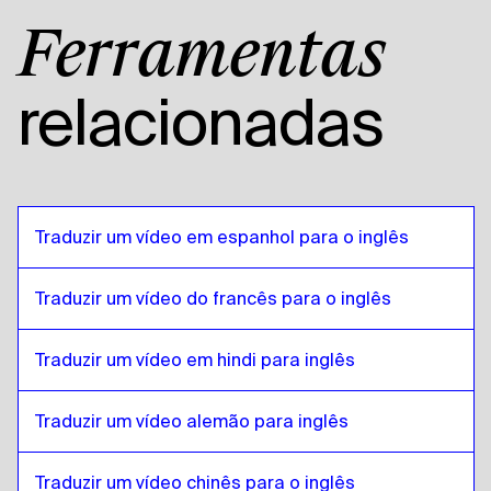
Estoniano
para
Inglês americano
Ferramentas
Inglês americano
para
Estoniano
Estoniano
para
Árabe egípcio
relacionadas
Árabe egípcio
para
Estoniano
Estoniano
para
Espanhol boliviano
Espanhol boliviano
para
Estoniano
Estoniano
para
Português brasileiro
Traduzir um vídeo em espanhol para o inglês
Português brasileiro
para
Estoniano
Traduzir um vídeo do francês para o inglês
Estoniano
para
Inglês britânico
Inglês britânico
para
Estoniano
Traduzir um vídeo em hindi para inglês
Estoniano
para
Búlgaro
Búlgaro
para
Estoniano
Traduzir um vídeo alemão para inglês
Estoniano
para
Bósnio
Bósnio
para
Estoniano
Traduzir um vídeo chinês para o inglês