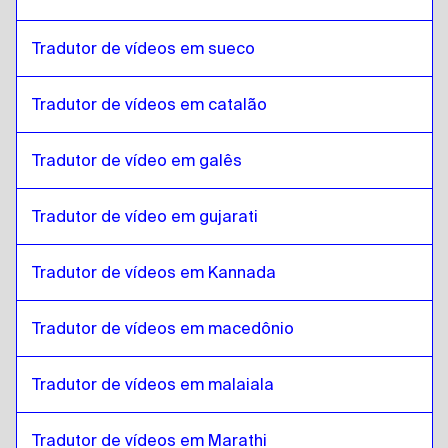
Estoniano
para
Português canadense / Francês
Português canadense / Francês
para
Estoniano
Tradutor de vídeos em sueco
Estoniano
para
Khmer cambojano
Khmer cambojano
para
Estoniano
Tradutor de vídeos em catalão
Estoniano
para
Inglês de Cingapura / Tâmil
Inglês de Cingapura / Tâmil
Tradutor de vídeo em galês
para
Estoniano
Estoniano
para
Inglês irlandês / Irlandês
Tradutor de vídeo em gujarati
Inglês irlandês / Irlandês
para
Estoniano
Estoniano
para
Suíço francês / alemão
Tradutor de vídeos em Kannada
Suíço francês / alemão
para
Estoniano
Tradutor de vídeos em macedônio
Estoniano
para
Mongol
Mongol
para
Estoniano
Tradutor de vídeos em malaiala
Estoniano
para
Espanhol venezuelano
Espanhol venezuelano
para
Estoniano
Tradutor de vídeos em Marathi