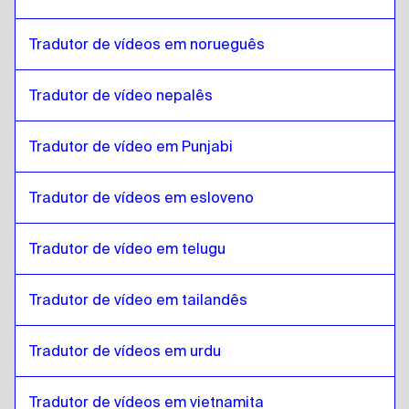
Estoniano
para
Holandês belga / Francês
Holandês belga / Francês
para
Estoniano
Tradutor de vídeos em norueguês
Estoniano
para
Espanhol da Costa Rica
Espanhol da Costa Rica
para
Estoniano
Tradutor de vídeo nepalês
Tradutor de vídeo em Punjabi
Tradutor de vídeos em esloveno
Tradutor de vídeo em telugu
Tradutor de vídeo em tailandês
Tradutor de vídeos em urdu
Tradutor de vídeos em vietnamita