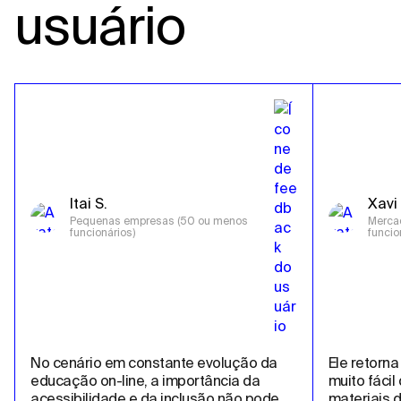
usuário
Itai S.
Xavi 
Pequenas empresas (50 ou menos 
Mercad
funcionários)
funcio
No cenário em constante evolução da 
Ele retorna
educação on-line, a importância da 
muito fácil
acessibilidade e da inclusão não pode 
materiais d