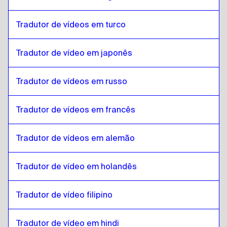
Hebraico
para
Estoniano
Tradutor de vídeos em turco
Estoniano
para
Somali
Somali
para
Estoniano
Tradutor de vídeo em japonês
Estoniano
para
Árabe do Catar
Árabe do Catar
para
Estoniano
Tradutor de vídeos em russo
Estoniano
para
Árabe saudita
Tradutor de vídeos em francês
Árabe saudita
para
Estoniano
Estoniano
para
Uzbeque
Tradutor de vídeos em alemão
Uzbeque
para
Estoniano
Estoniano
para
espanhol argentino
Tradutor de vídeo em holandês
espanhol argentino
para
Estoniano
Tradutor de vídeo filipino
Estoniano
para
Sérvio
Sérvio
para
Estoniano
Tradutor de vídeo em hindi