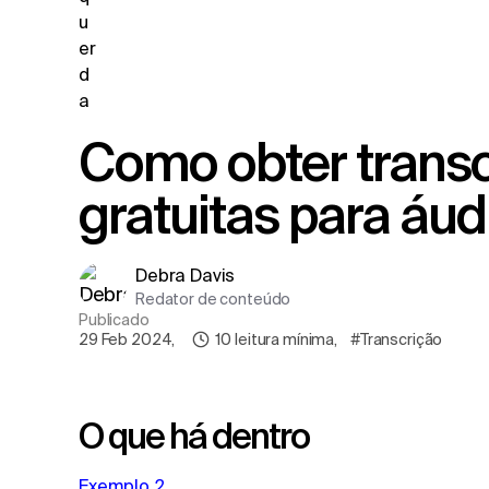
Como obter transcrições rápidas e
gratuitas para áud
Debra Davis
Redator de conteúdo
Publicado
29 Feb 2024
,
10
leitura mínima
,
#Transcrição
O que há dentro
Exemplo 2