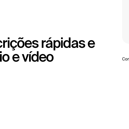
io e vídeo
Com