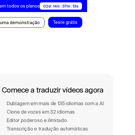
 em todos os planos
02d : 14h : 37m : 12s
Teste grátis
 uma demonstração
Comece a traduzir vídeos agora
Dublagem em mais de 135 idiomas com a Al
Clone de vozes em 32 idiomas
Editor poderoso e ilimitado
Transcrição e tradução automáticas