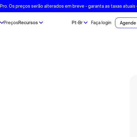
ro. Os preços serão alterados em breve - garanta as taxas atuais
Preços
Recursos
Pt-Br
Faça login
Agende