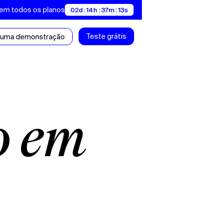
 em todos os planos
02d : 14h : 37m : 12s
Teste grátis
 uma demonstração