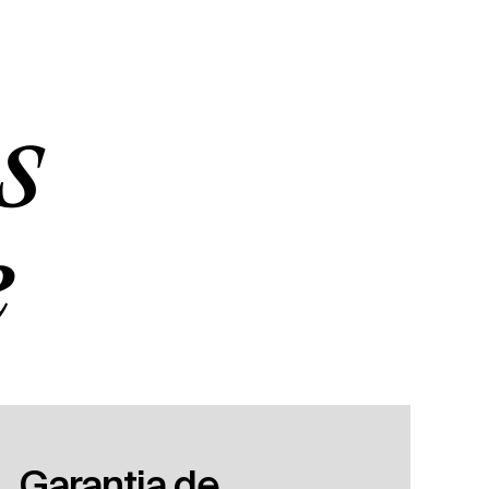
s
e
Garantia de