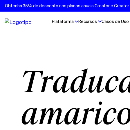
Obtenha 35% de desconto nos planos anuais Creator e Creator P
Plataforma
Recursos
Casos de Uso
Tradução de vídeo em
amáric