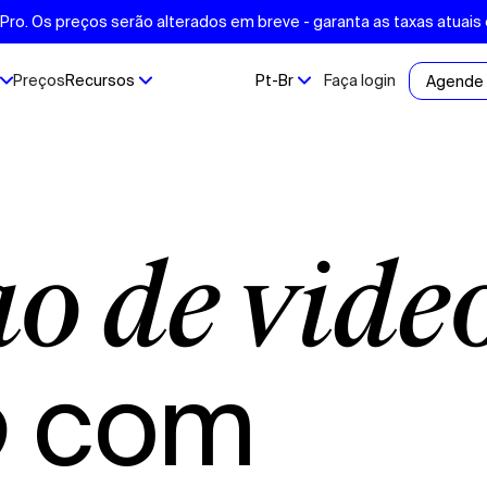
ro. Os preços serão alterados em breve - garanta as taxas atuais
Preços
Recursos
Pt-Br
Faça login
Agende
com
o