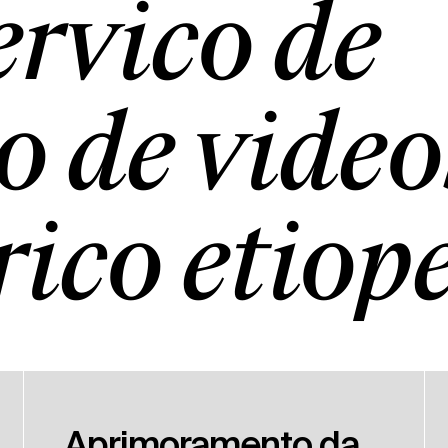
erviço de
o de vídeo
ico etíop
Aprimoramento da