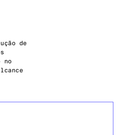
dução de
os
o no
alcance