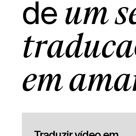
de
um s
traduçã
em amár
Traduzir vídeo em