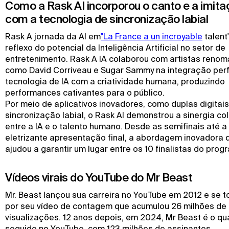
Como a Rask AI incorporou o canto e a imit
com a tecnologia de sincronização labial
Rask A jornada da AI em
"La France a un incroyable
talent
reflexo do potencial da Inteligência Artificial no setor de
entretenimento. Rask A IA colaborou com artistas reno
como David Corriveau e Sugar Sammy na integração perf
tecnologia de IA com a criatividade humana, produzindo
performances cativantes para o público.
Por meio de aplicativos inovadores, como duplas digitais
sincronização labial, o Rask AI demonstrou a sinergia co
entre a IA e o talento humano. Desde as semifinais até a
eletrizante apresentação final, a abordagem inovadora 
ajudou a garantir um lugar entre os 10 finalistas do prog
Vídeos virais do YouTube do Mr Beast
Mr. Beast lançou sua carreira no YouTube em 2012 e se to
por seu vídeo de contagem que acumulou 26 milhões de
visualizações. 12 anos depois, em 2024, Mr Beast é o qu
seguido no YouTube, com 123 milhões de assinantes.