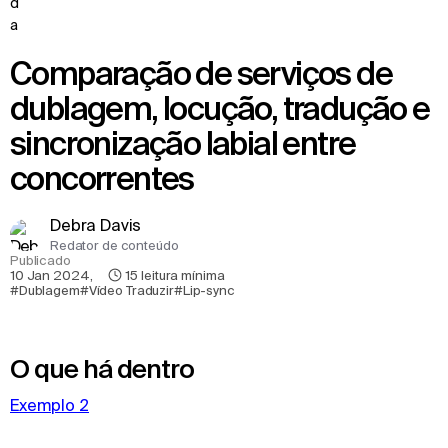
Comparação de serviços de
dublagem, locução, tradução e
sincronização labial entre
concorrentes
Debra Davis
Redator de conteúdo
Publicado
10 Jan 2024
,
15
leitura mínima
#Dublagem
#Vídeo Traduzir
#Lip-sync
O que há dentro
Exemplo 2