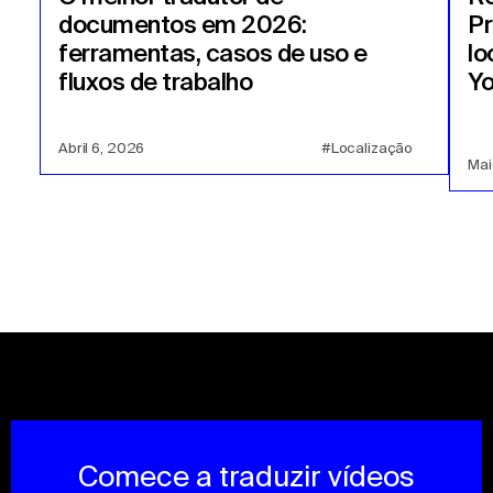
documentos em 2026:
Pr
ferramentas, casos de uso e
lo
fluxos de trabalho
Y
Abril 6, 2026
#Localização
Mai
Comece a traduzir vídeos