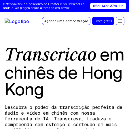
Obtenha 35% de desconto no Creator e no Creator Pro 
02d : 14h : 37m : 10s
anuais. Os preços serão alterados em breve!
Agende uma demonstração
Teste grátis
em
Transcrição
chinês de Hong
Kong
Descubra o poder da transcrição perfeita de
áudio e vídeo em chinês com nossa
ferramenta de IA. Transcreva, traduza e
compreenda sem esforço o conteúdo em mais