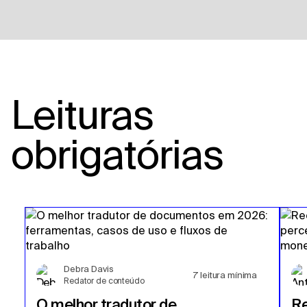
Leituras
obrigatórias
Debra Davis
7
leitura mínima
Redator de conteúdo
O melhor tradutor de
Re