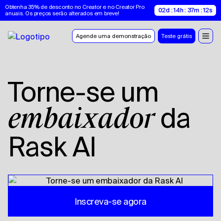
Obtenha 35% de desconto no Creator e no Creator Pro 
02d : 14h : 37m : 12s
anuais. Os preços serão alterados em breve!
Agende uma demonstração
Teste grátis
Torne-se um
da
embaixador
Rask AI
Inscreva-se agora