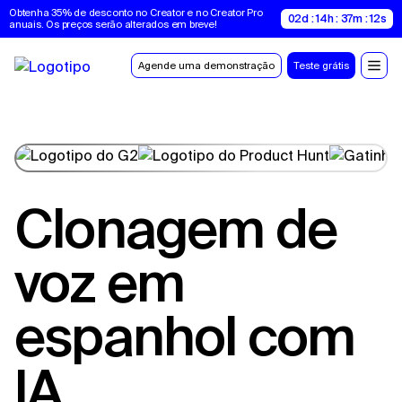
Obtenha 35% de desconto no Creator e no Creator Pro 
02d : 14h : 37m : 11s
anuais. Os preços serão alterados em breve!
Agende uma demonstração
Teste grátis
Clonagem de
voz em
espanhol com
IA