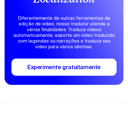
Diferentemente de outras ferramentas de
edição de vídeo, nosso tradutor atende a
várias finalidades. Traduza vídeos
automaticamente, exporte um vídeo traduzido
com legendas ou narrações e traduza seu
vídeo para vários idiomas.
Experimente gratuitamente