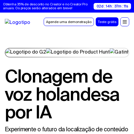
Obtenha 35% de desconto no Creator e no Creator Pro 
02d : 14h : 37m : 10s
anuais. Os preços serão alterados em breve!
Agende uma demonstração
Teste grátis
Clonagem de
voz holandesa
por IA
Experimente o futuro da localização de conteúdo