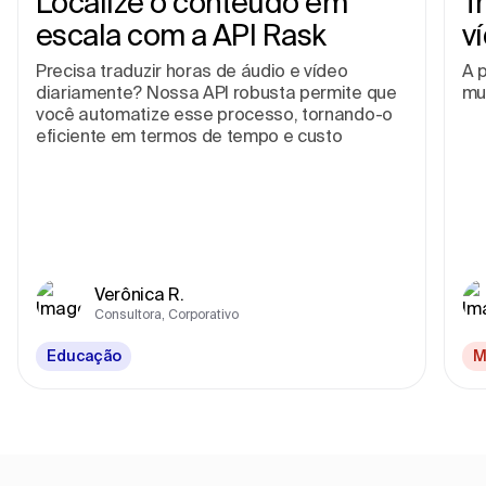
Localize o conteúdo em
T
escala com a API Rask
v
Precisa traduzir horas de áudio e vídeo
A p
diariamente? Nossa API robusta permite que
mu
você automatize esse processo, tornando-o
eficiente em termos de tempo e custo
Verônica R.
Consultora, Corporativo
Educação
M