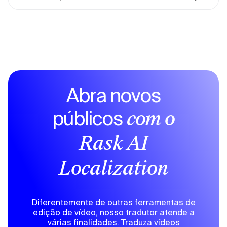
Abra novos
públicos
com o
Rask AI
Localization
Diferentemente de outras ferramentas de
edição de vídeo, nosso tradutor atende a
várias finalidades. Traduza vídeos