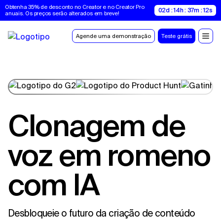
Obtenha 35% de desconto no Creator e no Creator Pro 
02d : 14h : 37m : 11s
anuais. Os preços serão alterados em breve!
Agende uma demonstração
Teste grátis
Clonagem de
voz em romeno
com IA
Desbloqueie o futuro da criação de conteúdo