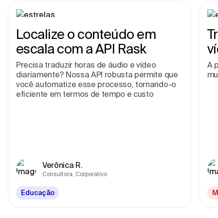
Localize o conteúdo em
T
escala com a API Rask
v
Precisa traduzir horas de áudio e vídeo
A p
diariamente? Nossa API robusta permite que
mu
você automatize esse processo, tornando-o
eficiente em termos de tempo e custo
Verônica R.
Consultora, Corporativo
Educação
M