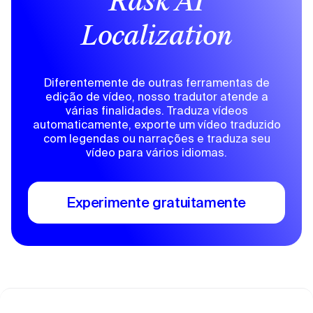
Rask AI
Localization
Diferentemente de outras ferramentas de
edição de vídeo, nosso tradutor atende a
várias finalidades. Traduza vídeos
automaticamente, exporte um vídeo traduzido
com legendas ou narrações e traduza seu
vídeo para vários idiomas.
Experimente gratuitamente