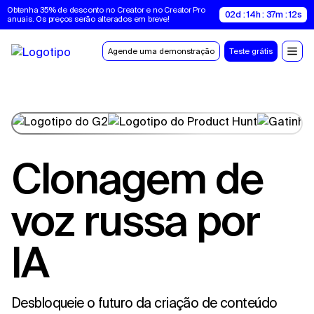
Obtenha 35% de desconto no Creator e no Creator Pro 
02d : 14h : 37m : 11s
anuais. Os preços serão alterados em breve!
Agende uma demonstração
Teste grátis
Clonagem de
voz russa por
IA
Desbloqueie o futuro da criação de conteúdo