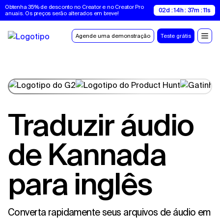
Obtenha 35% de desconto no Creator e no Creator Pro 
02d : 14h : 37m : 11s
anuais. Os preços serão alterados em breve!
Agende uma demonstração
Teste grátis
Traduzir áudio
de Kannada
para inglês
Converta rapidamente seus arquivos de áudio em