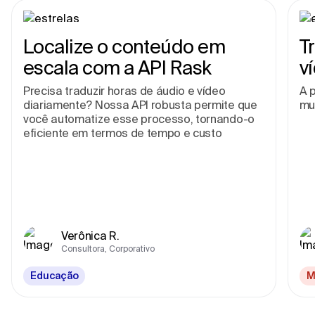
Localize o conteúdo em
T
escala com a API Rask
v
Precisa traduzir horas de áudio e vídeo
A p
diariamente? Nossa API robusta permite que
mu
você automatize esse processo, tornando-o
eficiente em termos de tempo e custo
Verônica R.
Consultora, Corporativo
Educação
M