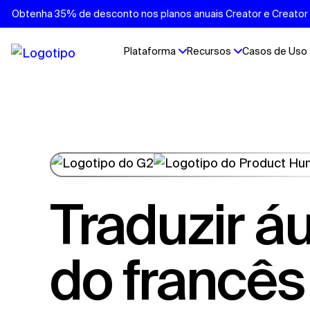
Obtenha 35% de desconto nos planos anuais Creator e Creator P
Plataforma
Recursos
Casos de Uso
Traduzir áudio
do francês