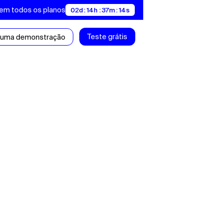
 em todos os planos
02d : 14h : 37m : 13s
Teste grátis
 uma demonstração