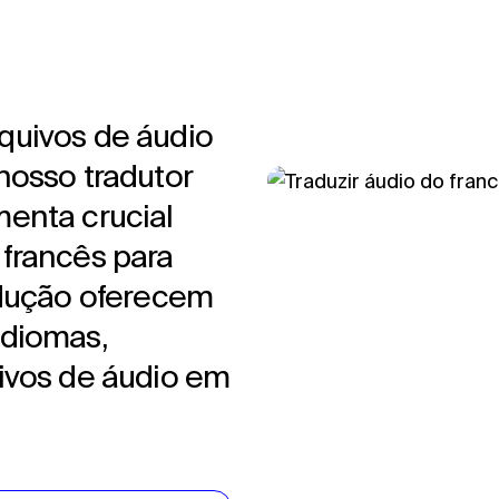
quivos de áudio
nosso tradutor
enta crucial
francês para
adução oferecem
idiomas,
ivos de áudio em