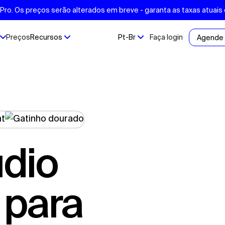
ro. Os preços serão alterados em breve - garanta as taxas atuais
Preços
Recursos
Pt-Br
Faça login
Agende
 para